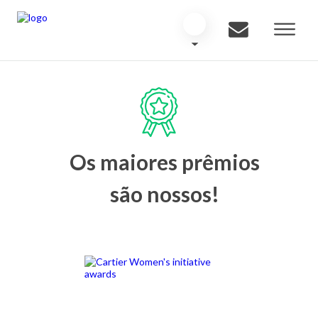
Os maiores prêmios
são nossos!