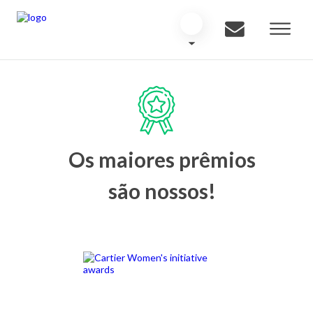
Os maiores prêmios
são nossos!