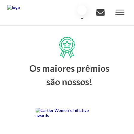
Os maiores prêmios
são nossos!