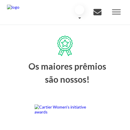
Os maiores prêmios
são nossos!