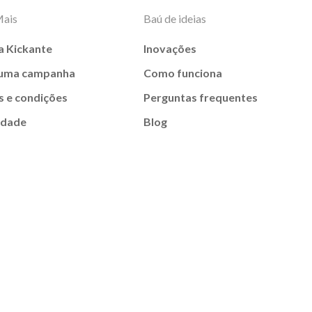
Mais
Baú de ideias
a Kickante
Inovações
 uma campanha
Como funciona
 e condições
Perguntas frequentes
idade
Blog