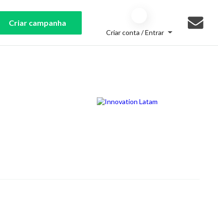
Criar campanha
Criar conta / Entrar