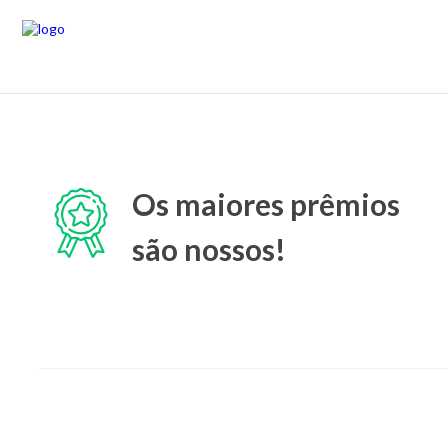
Os maiores prêmios
são nossos!