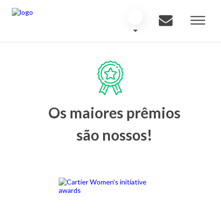
Os maiores prêmios
são nossos!