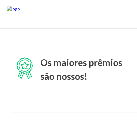
Os maiores prêmios
são nossos!