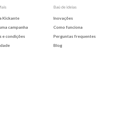
Mais
Baú de ideias
a Kickante
Inovações
 uma campanha
Como funciona
 e condições
Perguntas frequentes
idade
Blog