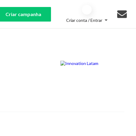
Criar campanha
Criar conta / Entrar