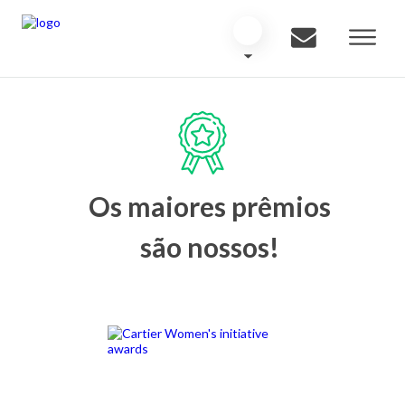
Os maiores prêmios
são nossos!