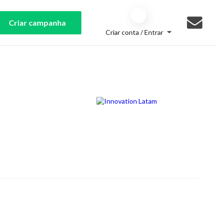
Criar campanha
Criar conta / Entrar