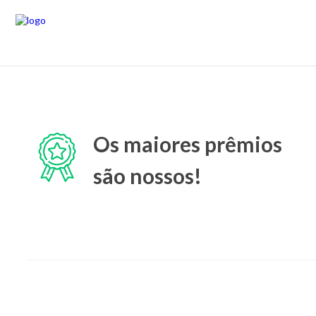
Os maiores prêmios
são nossos!