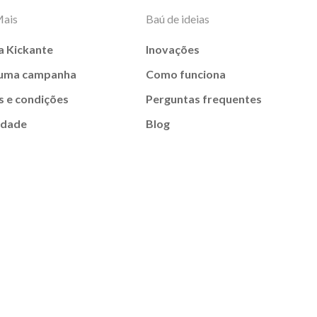
Mais
Baú de ideias
a Kickante
Inovações
 uma campanha
Como funciona
 e condições
Perguntas frequentes
idade
Blog