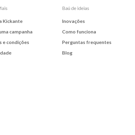
Mais
Baú de ideias
a Kickante
Inovações
 uma campanha
Como funciona
 e condições
Perguntas frequentes
idade
Blog