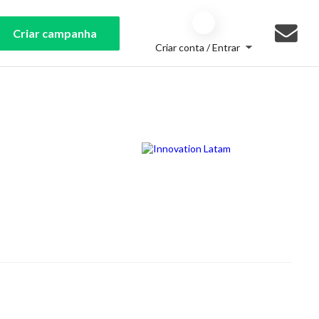
Criar campanha
Criar conta / Entrar