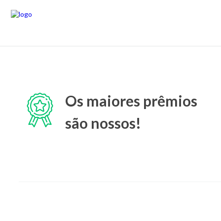
Os maiores prêmios
são nossos!