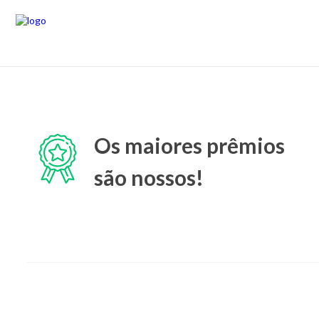
Os maiores prêmios
são nossos!