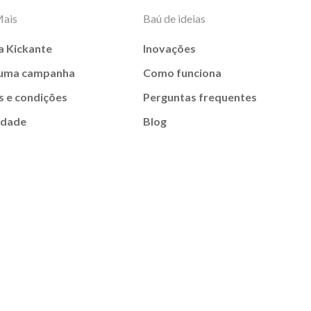
Mais
Baú de ideias
a Kickante
Inovações
 uma campanha
Como funciona
 e condições
Perguntas frequentes
idade
Blog