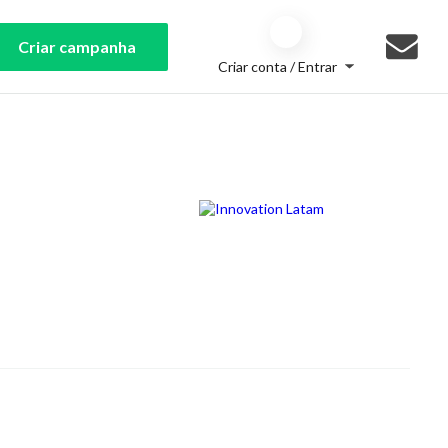
Criar campanha
Criar conta / Entrar