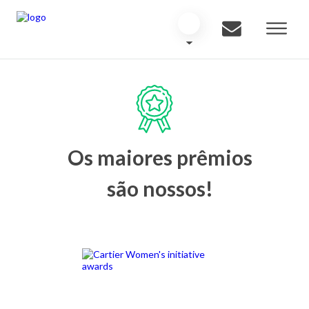
Os maiores prêmios
são nossos!