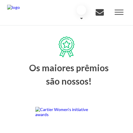
Os maiores prêmios
são nossos!