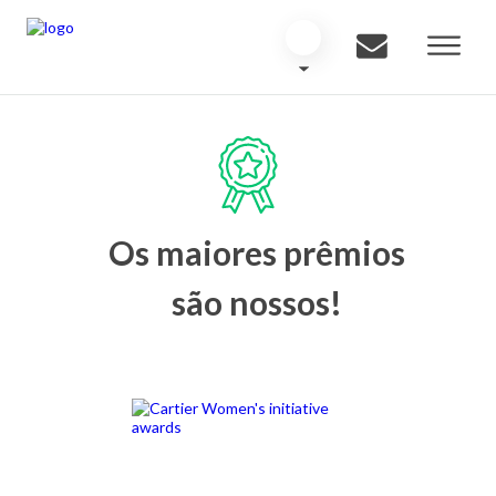
Os maiores prêmios
são nossos!