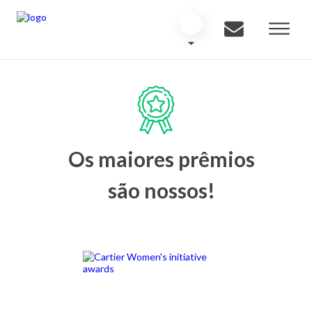
Os maiores prêmios
são nossos!