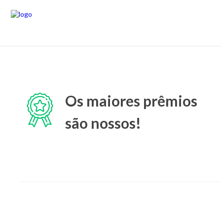
Os maiores prêmios
são nossos!