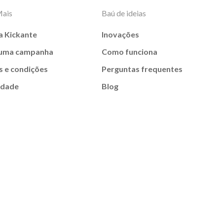
Mais
Baú de ideias
a Kickante
Inovações
 uma campanha
Como funciona
 e condições
Perguntas frequentes
idade
Blog