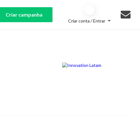
Criar campanha
Criar conta / Entrar