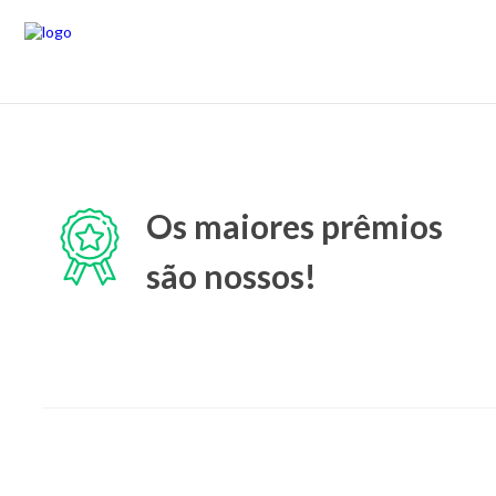
Os maiores prêmios
são nossos!