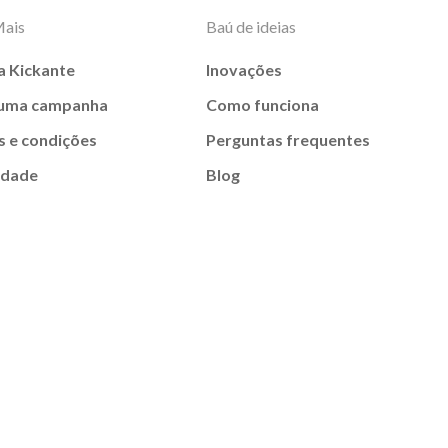
Mais
Baú de ideias
a Kickante
Inovações
 uma campanha
Como funciona
 e condições
Perguntas frequentes
idade
Blog