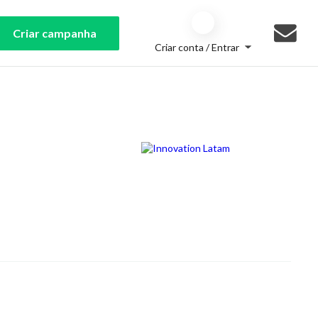
Criar campanha
Criar conta / Entrar