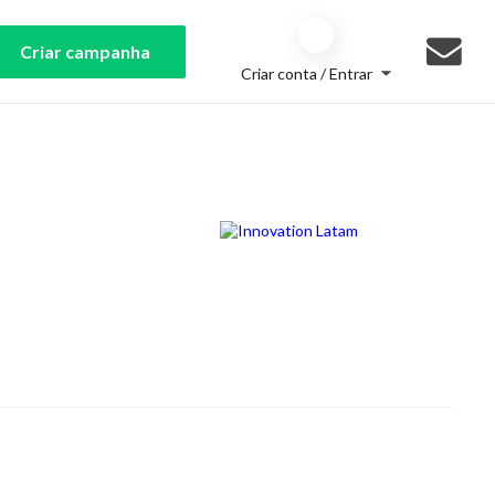
Criar campanha
Criar conta / Entrar