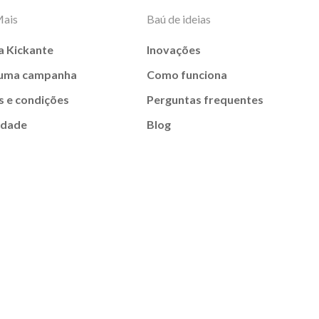
Mais
Baú de ideias
a Kickante
Inovações
 uma campanha
Como funciona
 e condições
Perguntas frequentes
idade
Blog