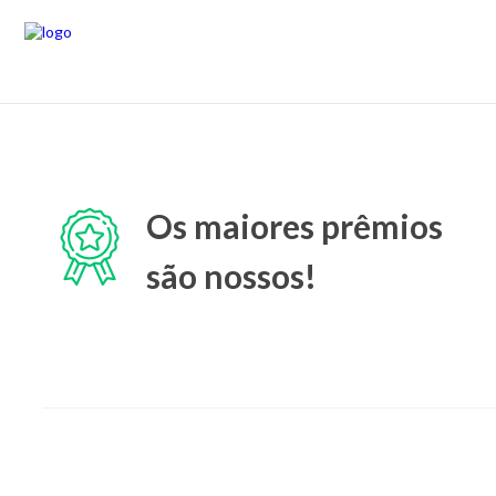
Os maiores prêmios
são nossos!