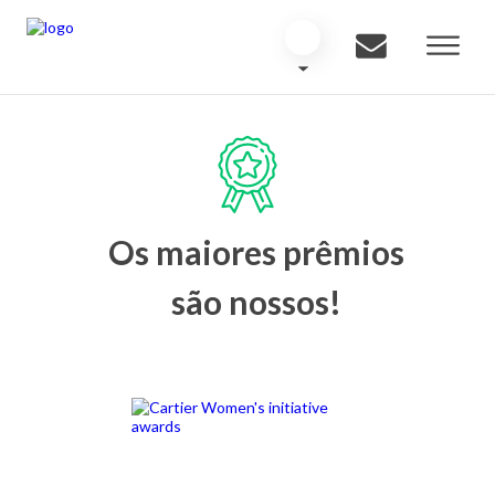
Os maiores prêmios
são nossos!