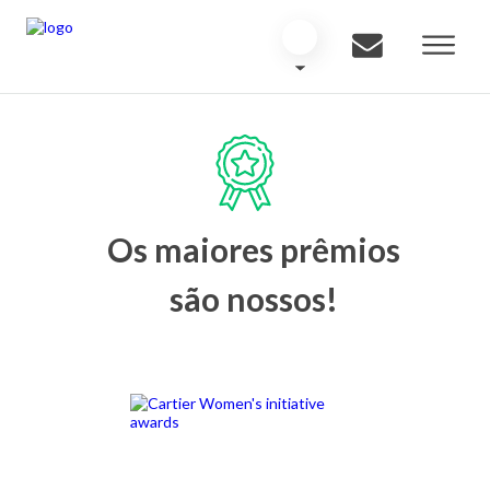
Os maiores prêmios
são nossos!