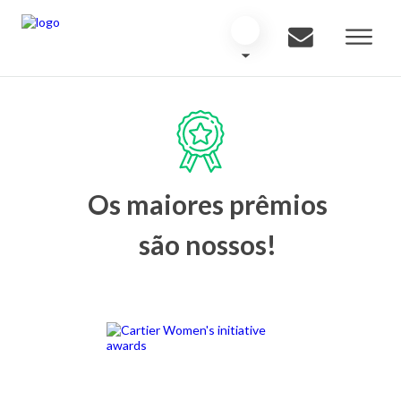
Os maiores prêmios
são nossos!