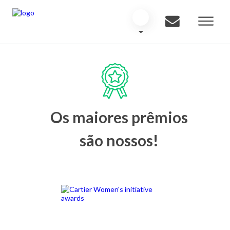
Os maiores prêmios
são nossos!