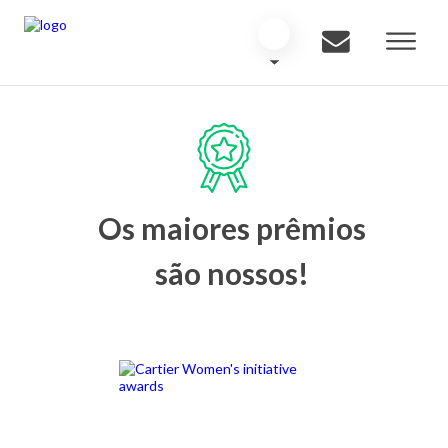
Os maiores prêmios
são nossos!