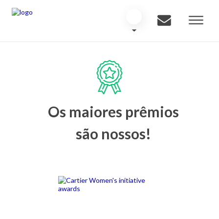
Os maiores prêmios
são nossos!