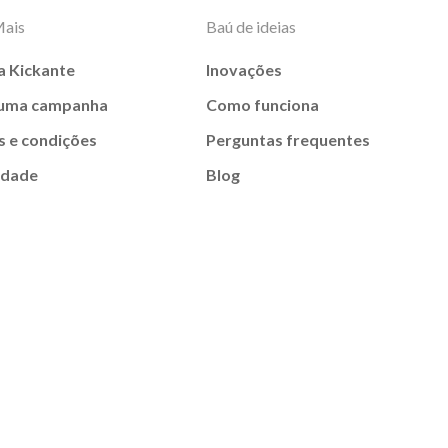
Mais
Baú de ideias
a Kickante
Inovações
 uma campanha
Como funciona
 e condições
Perguntas frequentes
idade
Blog