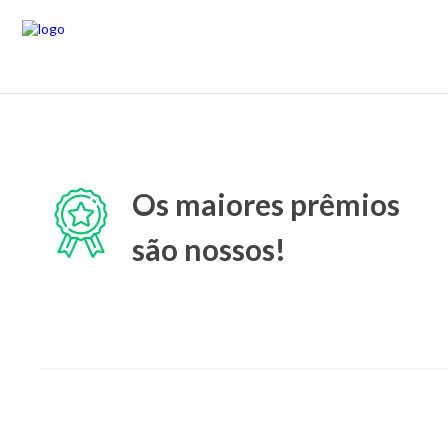
Os maiores prêmios
são nossos!