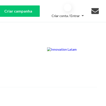
Criar campanha
Criar conta / Entrar