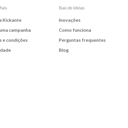
Mais
Baú de ideias
a Kickante
Inovações
 uma campanha
Como funciona
 e condições
Perguntas frequentes
idade
Blog