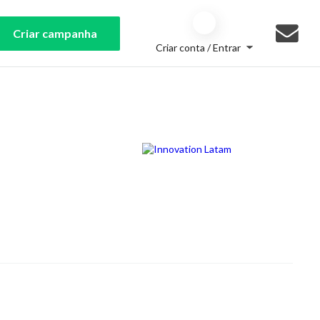
Criar campanha
Criar conta / Entrar