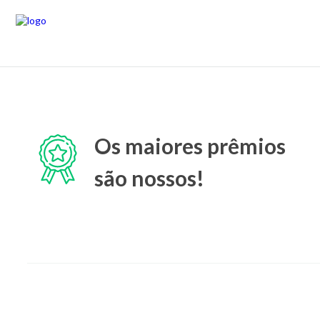
Os maiores prêmios
são nossos!