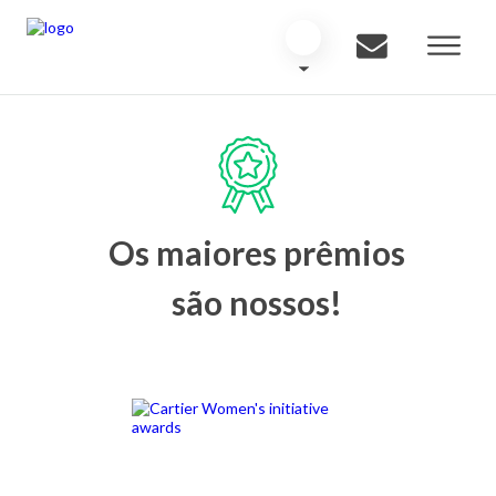
Os maiores prêmios
são nossos!