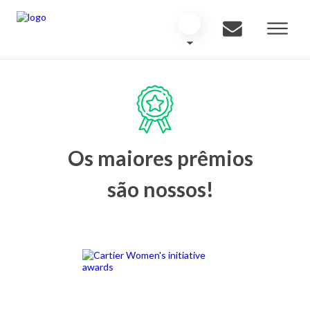
Os maiores prêmios
são nossos!