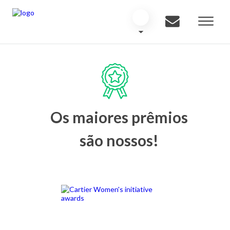
Os maiores prêmios
são nossos!