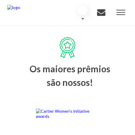
Os maiores prêmios
são nossos!