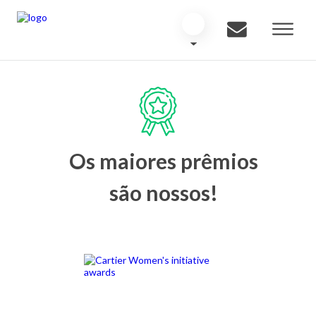
Os maiores prêmios
são nossos!