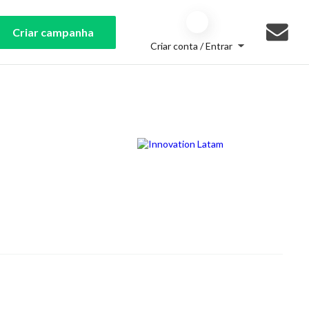
Criar campanha
Criar conta / Entrar