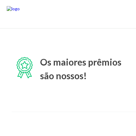
Os maiores prêmios
são nossos!