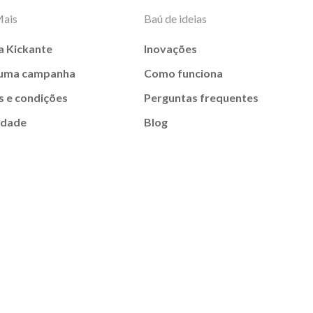
Mais
Baú de ideias
a Kickante
Inovações
 uma campanha
Como funciona
 e condições
Perguntas frequentes
idade
Blog