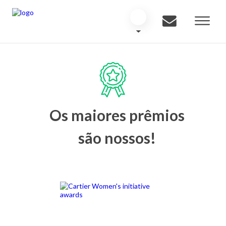
Os maiores prêmios
são nossos!