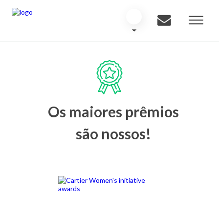
Os maiores prêmios
são nossos!