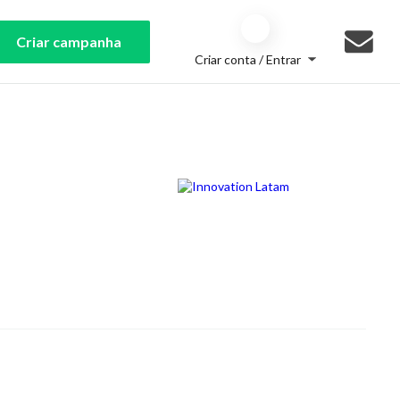
Criar campanha
Criar conta / Entrar