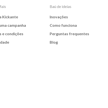
Mais
Baú de ideias
a Kickante
Inovações
 uma campanha
Como funciona
 e condições
Perguntas frequentes
idade
Blog