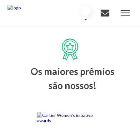
Os maiores prêmios
são nossos!