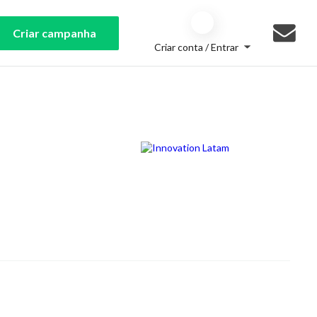
Criar campanha
Criar conta / Entrar