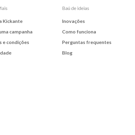
Mais
Baú de ideias
a Kickante
Inovações
 uma campanha
Como funciona
 e condições
Perguntas frequentes
idade
Blog