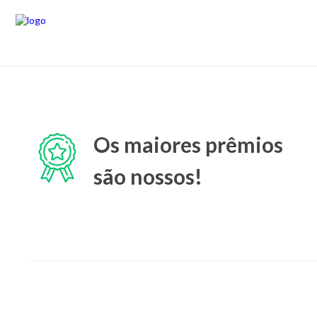
Os maiores prêmios
são nossos!