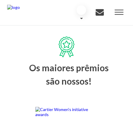
Os maiores prêmios
são nossos!