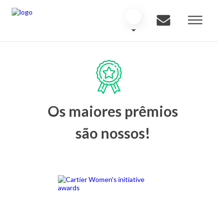
Os maiores prêmios
são nossos!