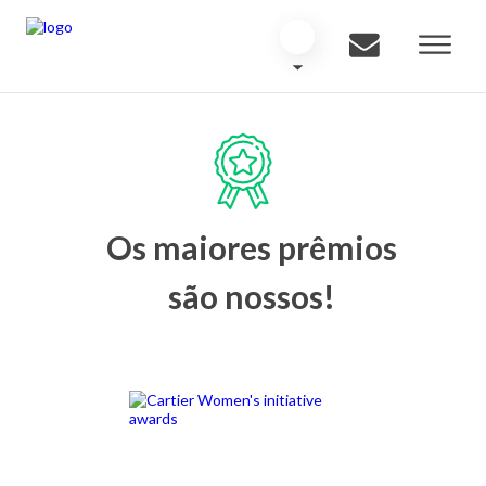
Os maiores prêmios
são nossos!