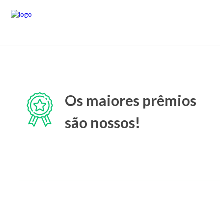
Os maiores prêmios
são nossos!