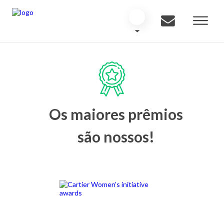
Os maiores prêmios
são nossos!