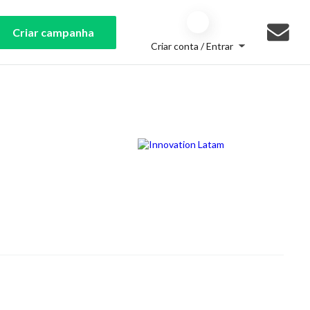
Criar campanha
Criar conta / Entrar