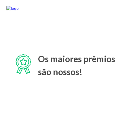
Os maiores prêmios
são nossos!