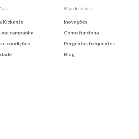
Mais
Baú de ideias
a Kickante
Inovações
 uma campanha
Como funciona
 e condições
Perguntas frequentes
idade
Blog