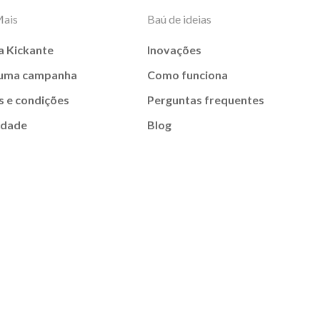
Mais
Baú de ideias
a Kickante
Inovações
 uma campanha
Como funciona
 e condições
Perguntas frequentes
idade
Blog