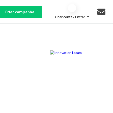
Criar campanha
Criar conta / Entrar