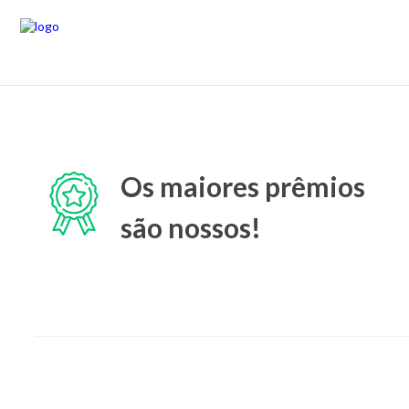
Os maiores prêmios
são nossos!