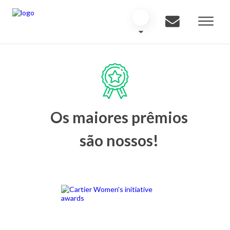
Os maiores prêmios
são nossos!