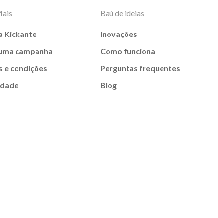
Mais
Baú de ideias
a Kickante
Inovações
 uma campanha
Como funciona
 e condições
Perguntas frequentes
idade
Blog