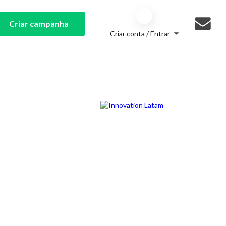
Criar campanha
Criar conta / Entrar