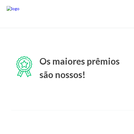
Os maiores prêmios
são nossos!