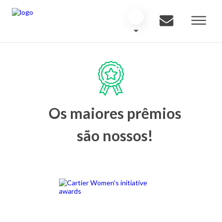
Os maiores prêmios
são nossos!