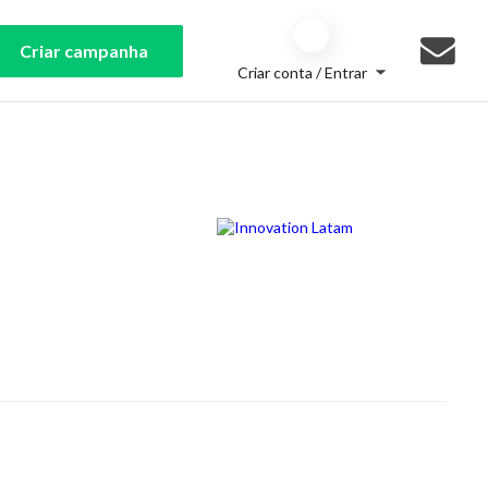
Criar campanha
Criar conta / Entrar