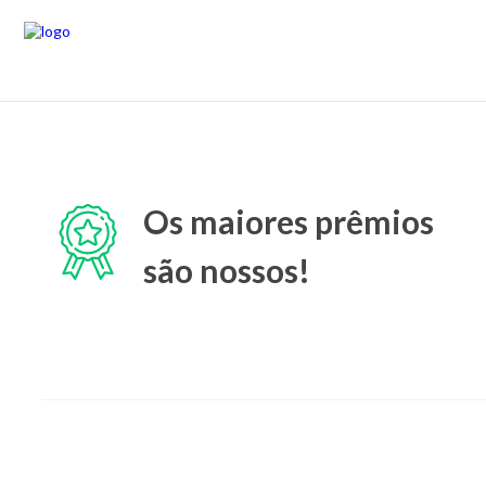
Os maiores prêmios
são nossos!