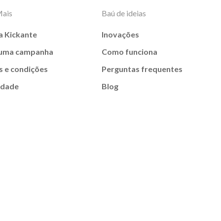
Mais
Baú de ideias
a Kickante
Inovações
 uma campanha
Como funciona
 e condições
Perguntas frequentes
idade
Blog