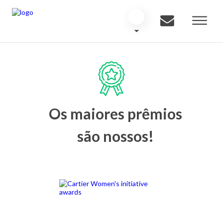
Os maiores prêmios
são nossos!