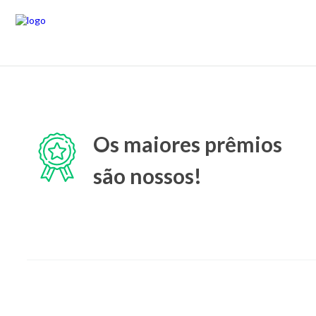
Os maiores prêmios
são nossos!