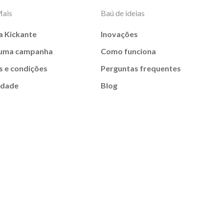
Mais
Baú de ideias
a Kickante
Inovações
 uma campanha
Como funciona
 e condições
Perguntas frequentes
idade
Blog