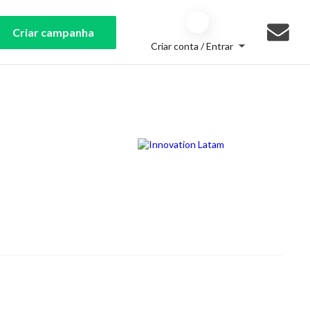
Criar campanha
Criar conta / Entrar